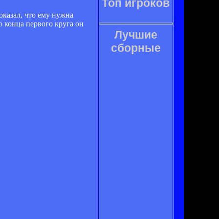
Топ игроков
оказал, что ему нужна
 конца первого круга он
Лучшие
сборные