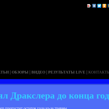
|
|
|
|
АТЬИ
ОБЗОРЫ
ВИДЕО
РЕЗУЛЬТАТЫ LIVE
КОНТАКТ
л Дракслера до конца го
 пропустит остаток года из-за травмы.