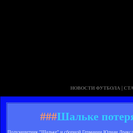
|
НОВОСТИ ФУТБОЛА
СТ
###
Шальке потеря
Полузащитник "Шальке" и сборной Германии Юлиан Дракслер