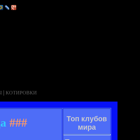
|
Ы
КОТИРОВКИ
Топ клубов
да
###
мира