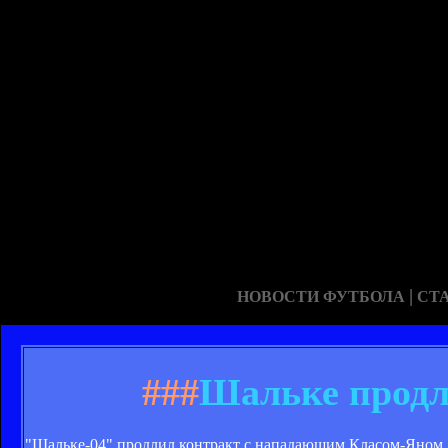
|
НОВОСТИ ФУТБОЛА
СТ
###
Шальке продл
"Шальке-04" продлил контракт с нападающим Класом-Яном 