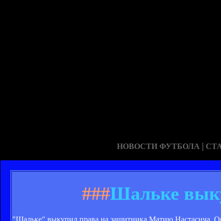
|
НОВОСТИ ФУТБОЛА
СТ
###
Шальке выку
"Шальке" выкупил права на защитника Матию Настасича. Об