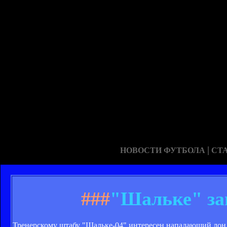
|
НОВОСТИ ФУТБОЛА
СТ
###
"Шальке" за
Тренерскому штабу "Шальке-04" интересен нападающий лонд