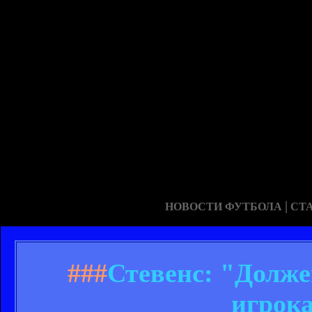
|
НОВОСТИ ФУТБОЛА
СТ
###
Стевенс: "Долж
игрок