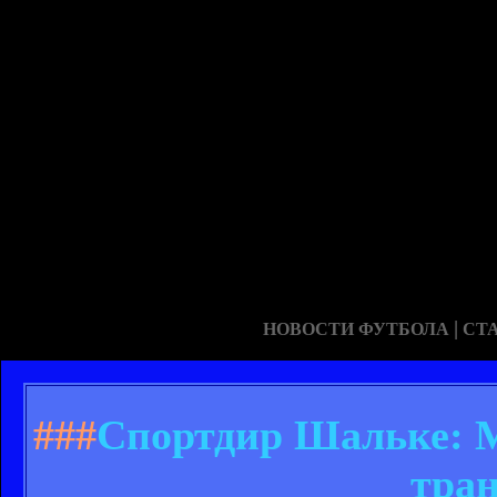
|
НОВОСТИ ФУТБОЛА
СТ
###
Спортдир Шальке: М
тран