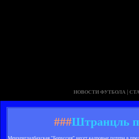
|
НОВОСТИ ФУТБОЛА
СТ
###
Штранцль п
Менхенгладбахская "Боруссия" несет кадровые потери в пр