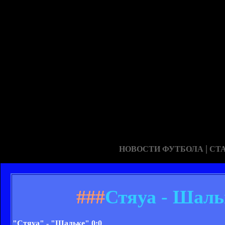
|
НОВОСТИ ФУТБОЛА
СТ
###
Стяуа - Шальк
"Стяуа" - "Шальке" 0:0