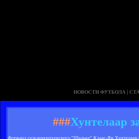
|
НОВОСТИ ФУТБОЛА
СТ
###
Хунтелаар з
Форвард гельзенкирхенского "Шальке" Клаас-Ян Хунтелаар п