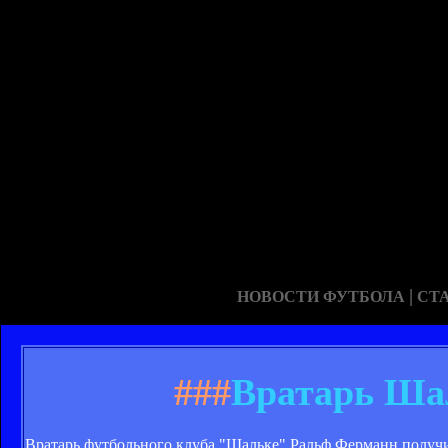
|
НОВОСТИ ФУТБОЛА
СТ
###
Вратарь Шал
Вратарь футбольного клуба "Шальке" Ральф Ферманн получи