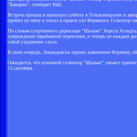
"Баварии", сообщает Bild.
Встреча прошла в прошлую субботу в Гельзенкирхене и завер
пробил по мячу и попал в правое ухо Ферманну. Голкипер см
По словам спортивного директора "Шальке" Хорста Хельдта,
повреждение барабанной перепонки, и теперь он каждый день
собой ухудшение слуха.
В свою очередь, Левандовски принес извинения Ферману, объ
Ожидается, что основной голкипер "Шальке" сможет принять
13 сентября.