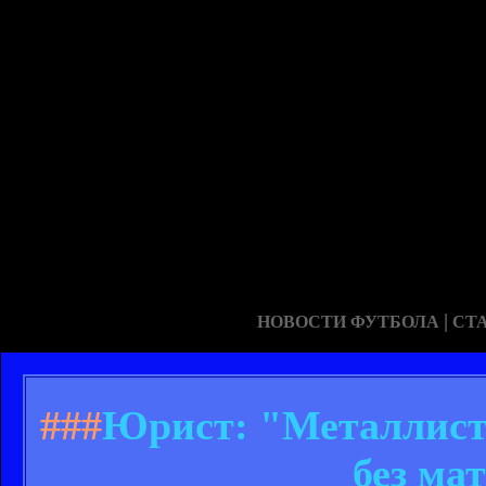
|
НОВОСТИ ФУТБОЛА
СТ
###
Юрист: "Металлист
без ма