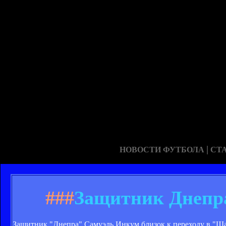
|
НОВОСТИ ФУТБОЛА
СТ
###
Защитник Днепра
Защитник "Днепра" Самуэль Инкум близок к переходу в "Ша