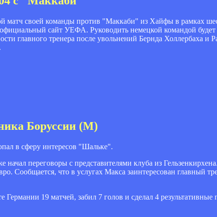
-04 с "Маккаби"
й матч своей команды против "Маккаби" из Хайфы в рамках шес
т официальный сайт УЕФА. Руководить немецкой командой будет 
ости главного тренера после увольнений Бернда Холлербаха и 
.
ника Боруссии (М)
пал в сферу интересов "Шальке".
же начал переговоры с представителями клуба из Гельзенкирхена.
ро. Сообщается, что в услугах Макса заинтересован главный тр
 Германии 19 матчей, забил 7 голов и сделал 4 результативные 