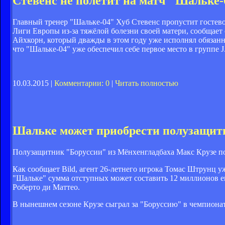
Стевенс не полетит на матч "Шальке
Главный тренер "Шальке-04" Хуб Стевенс пропустит гостево
Лиги Европы из-за тяжёлой болезни своей матери, сообщае
Айхкорн, который дважды в этом году уже исполнял обязанн
что "Шальке-04" уже обеспечил себе первое место в группе J
10.03.2015 |
Комментарии: 0
|
Читать полностью
Шальке может приобрести полузащит
Полузащитник "Боруссии" из Мёнхенгладбаха Макс Крузе по
Как сообщает Bild, агент 26-летнего игрока Томас Штрунц у
"Шальке" сумма отступных может составить 12 миллионов ев
Роберто ди Маттео.
В нынешнем сезоне Крузе сыграл за "Боруссию" в чемпионате