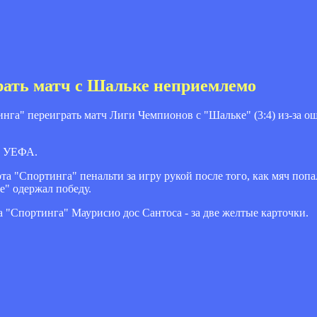
рать матч с Шальке неприемлемо
га" переиграть матч Лиги Чемпионов с "Шальке" (3:4) из-за о
ии УЕФА.
та "Спортинга" пенальти за
игру рукой после того, как мяч поп
е" одержал победу.
а "Спортинга" Маурисио дос Сантоса - за две желтые карточки.