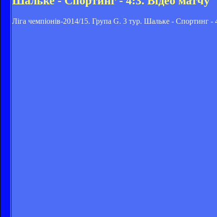
Шальке - Спортинг - 4:3. Відео матчу
Ліга чемпіонів-2014/15. Група G. 3 тур. Шальке - Спортинг - 4