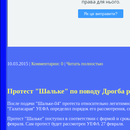
10.03.2015 |
Комментарии: 0
|
Читать полностью
Протест "Шальке" по поводу Дрогба р
После подачи "Шальке-04" протеста относительно легитимно
"Галатасарая" УЕФА определил порядок его рассмотрения, с
Протест "Шальке" поступил в соответствии с формой и срок
февраля. Сам протест будет рассмотрен УЕФА 27 февраля.