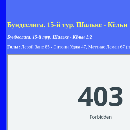
Бундеслига. 15-й тур. Шальке - Кёльн 
Бундеслига. 15-й тур. Шальке - Кёльн 1:2
Голы:
Лерой Зане 85 - Энтони Уджа 47, Маттиас Леман 67 (п