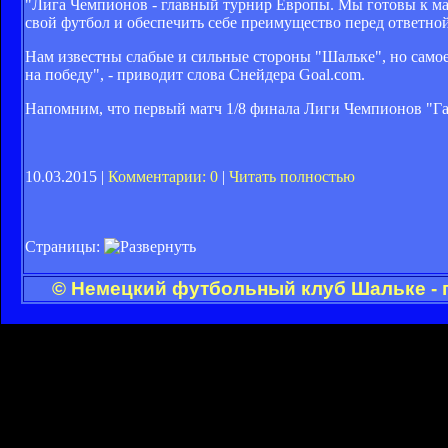
"Лига Чемпионов - главный турнир Европы. Мы готовы к мат
свой футбол и обеспечить себе преимущество перед ответно
Нам известны слабые и сильные стороны "Шальке", но самое
на победу", - приводит слова Снейдера Goal.com.
Напомним, что первый матч 1/8 финала Лиги Чемпионов "Гала
10.03.2015 |
Комментарии: 0
|
Читать полностью
Страницы:
© Немецкий футбольный клуб Шальке - 