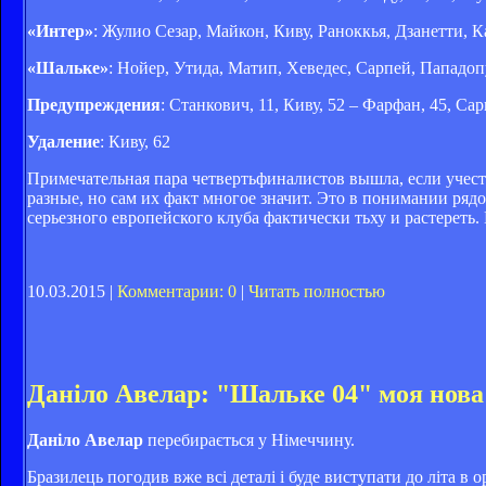
«Интер»
: Жулио Сезар, Майкон, Киву, Раноккья, Дзанетти, 
«Шальке»
: Нойер, Утида, Матип, Хеведес, Сарпей, Пападоп
Предупреждения
: Станкович, 11, Киву, 52 – Фарфан, 45, Сар
Удаление
: Киву, 62
Примечательная пара четвертьфиналистов вышла, если учесть
разные, но сам их факт многое значит. Это в понимании ряд
серьезного европейского клуба фактически тьху и растереть. 
10.03.2015 |
Комментарии: 0
|
Читать полностью
Даніло Авелар: "Шальке 04" моя нова
Даніло Авелар
перебирається у Німеччину.
Бразилець погодив вже всі деталі і буде виступати до літа в 