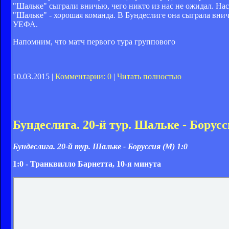
"Шальке" сыграли вничью, чего никто из нас не ожидал. Нас
"Шальке" - хорошая команда. В Бундеслиге она сыграла внич
УЕФА.
Напомним, что матч первого тура группового
10.03.2015 |
Комментарии: 0
|
Читать полностью
Бундеслига. 20-й тур. Шальке - Борусс
Бундеслига. 20-й тур. Шальке - Боруссия (М)
1:0
1:0 - Транквилло Барнетта, 10-я минута