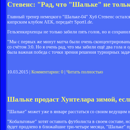
Стевенс: "Рад, что "Шальке" не тольк
Главный тренер немецкого "Шальке-04" Хуб Стевенс остался
кипрским клубом АЕК, передаёт Sport1.de.
Гельзенкирхенцы не только забили пять голов, но и сохрани
"Мы с первых же минут матча были очень сконцентрированы.
со счётом 3:0. Но я очень рад, что мы забили ещё два гола и
была важная победа с точки зрения решения турнирных задач
10.03.2015 |
Комментарии: 0
|
Читать полностью
Шальке продаст Хунтелара зимой, есл
"Шальке" может уже в январе расстаться со своим ведущи
"Кобальтовые" хотят оставить футболиста в своем составе, но
будет продлено в ближайшие три-четыре месяца, "Шальке" пр