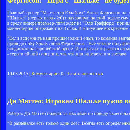
Фергюсон: "Игра с "Шальке" не буде
Главный тренер "Манчестер Юнайтед" Алекс Фергюсон на пр
"Шальке" (первая игра - 2:0) подчеркнул: на этой неделе е
в среду лидера премьер-лиги ждет на "Олд Траффорд" принц
манчестерцы опережают на 3 очка. В минувшее воскресенье 
"Если вспомнить наш прошлогодний опыт, то команда выгля
приводит Sky Sports слова Фергюсона. - Все четыре полуфин
поединков на европейской арене. И этот факт отразится на м
- серьезнейший соперник, так что при определении состава
10.03.2015 |
Комментарии: 0
|
Читать полностью
Ди Маттео: Игрокам Шальке нужно ве
Роберто Ди Маттео поделился мыслями по поводу своего наз
"В раздевалке есть только один босс. Всегда есть определенн