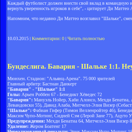
Каждый футболист должен внести свой вклад в командную и
вернуть уверенность игроков в себе", - цитирует Ди Маттео 
Напомним, что недавно Ди Маттео возглавил "Шальке", смен
10.03.2015 |
Комментарии: 0
|
Читать полностью
Бундеслига. Бавария - Шальке 1:1. Н
Мюнхен. Стадион: "Альянц-Арена". 75 000 зрителей
Главный арбитр: Бастиан Данкерт
"Бавария" - "Шальке" 1:1
Голы:
Арьен Роббен 67 - Бенедикт Хёведес 72
"Бавария":
Мануэль Нойер, Хаби Алонсо, Мехди Бенатиа, А
Левандовски 55), Давид Алаба, Митчелл-Элия Визер (Себаст
"Шальке":
Фабиан Гифер (Тимон Велленройтер 46), Бенеди
Максим Чупо-Мотинг, Сидней Сэм (Лерой Зане 77), Ацуто 
Предупреждения:
Мехди Бенатиа 64, Митчелл-Элия Визер 8
Удаление:
Жером Боатенг 17
Нереализованный пенальти:
Эрик-Максим Чупо-Мотинг 1