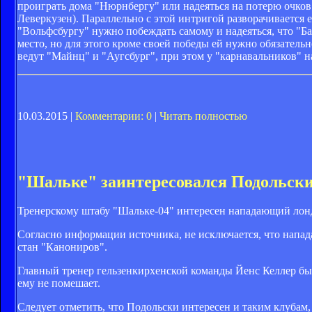
проиграть дома "Нюрнбергу" или надеяться на потерю очков 
Леверкузен). Параллельно с этой интригой разворачивается 
"Вольфсбургу" нужно побеждать самому и надеяться, что "Ба
место, но для этого кроме своей победы ей нужно обязатель
ведут "Майнц" и "Аугсбург", при этом у "карнавальников" н
10.03.2015 |
Комментарии: 0
|
Читать полностью
"Шальке" заинтересовался Подольск
Тренерскому штабу "Шальке-04" интересен нападающий лонд
Согласно информации источника, не исключается, что напад
стан "Канониров".
Главный тренер гельзенкирхенской команды Йенс Келлер был
ему не помешает.
Следует отметить, что Подольски интересен и таким клубам,