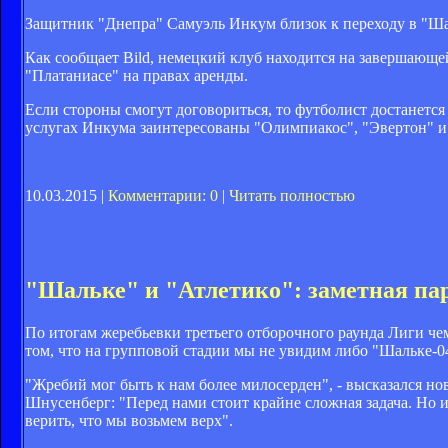
Защитник "Днепра" Самуэль Инкум близок к переходу в "Ша
Как сообщает Bild, немецкий клуб находится на завершающей
"Платаниасе" на правах аренды.
Если стороны смогут договориться, то футболист достанется 
услугах Инкума заинтересованы "Олимпиакос", "Эвертон" и
10.03.2015 |
Комментарии: 0
|
Читать полностью
"Шальке" и "Атлетико": заметная па
По итогам жеребьевки третьего отборочного раунда Лиги ч
том, что на групповой стадии мы не увидим либо "Шальке-0
"Жребий мог быть к нам более милосерден", - высказался н
Шнусенберг: "Перед нами стоит крайне сложная задача. Но и
верить, что мы возьмем верх".