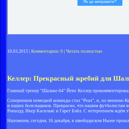
10.03.2015 |
Комментарии: 0
|
Читать полностью
Келлер: Прекрасный жребий для Шал
Главный тренер "Шальке-04" Йенс Келлер прокомментирова
Соперником немецкой команды стал "Реал", и, по мнению Ке
и наших болельщиков. Прекрасно, что нашим футболистам в
Роналду, Икер Касильяс и Гарет Бэйл. С нетерпением ждём э
Напомним, сегодня, 16 декабря, в швейцарском Ньоне
прошл