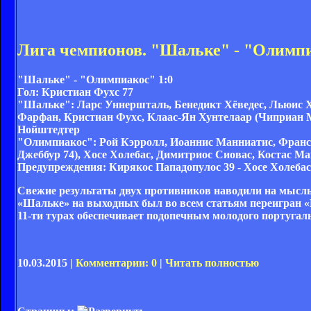
Лига чемпионов. "Шальке" - "Олимпиа
"Шальке" - "Олимпиакос" 1:0
Гол:
Кристиан Фухс 77
"Шальке":
Ларс Уннершталь, Бенедикт Хёведес, Льюис Х
Фарфан, Кристиан Фухс, Клаас-Ян Хунтелаар (Чиприан М
Нойштедтер
"Олимпиакос":
Рой Кэрролл, Иоаннис Манниатис, Франсу
Джеббур 74), Хосе Холебас, Димитриос Сиовас, Костас Ма
Предупреждения:
Кирякос Пападопулос 39 - Хосе Холебас
Свежие результаты двух противников наводили на мысль 
«Шальке» на выходных был во всем статьям переигран «Б
11-ти турах обеспечивает подопечным молодого португал
10.03.2015 |
Комментарии: 0
|
Читать полностью