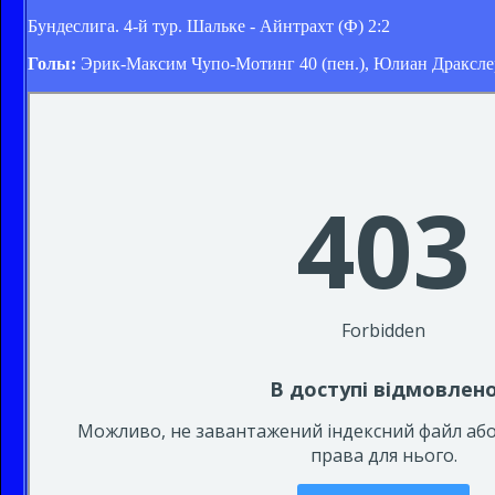
Бундеслига. 4-й тур. Шальке - Айнтрахт (Ф) 2:2
Голы:
Эрик-Максим Чупо-Мотинг 40 (пен.), Юлиан Дракслер