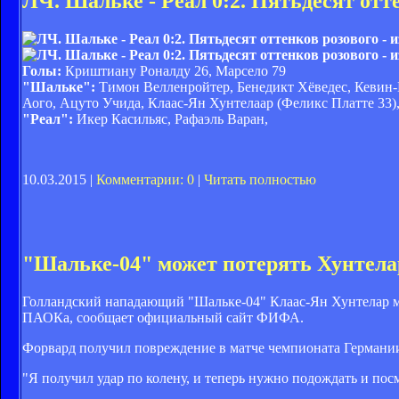
ЛЧ. Шальке - Реал 0:2. Пятьдесят отт
Голы:
Криштиану Роналду 26, Марсело 79
"Шальке":
Тимон Велленройтер, Бенедикт Хёведес, Кевин
Аого, Ацуто Учида, Клаас-Ян Хунтелаар (Феликс Платте 33
"Реал":
Икер Касильяс, Рафаэль Варан,
10.03.2015 |
Комментарии: 0
|
Читать полностью
"Шальке-04" может потерять Хунтела
Голландский нападающий "Шальке-04" Клаас-Ян Хунтелар м
ПАОКа, сообщает официальный сайт ФИФА.
Форвард получил повреждение в матче чемпионата Германии
"Я получил удар по колену, и теперь нужно подождать и посм